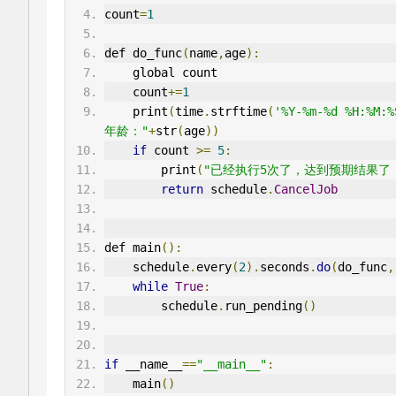
count
=
1
def do_func
(
name
,
age
):
    global count
    count
+=
1
    print
(
time
.
strftime
(
'%Y-%m-%d %H:%M:%
年龄："
+
str
(
age
))
if
 count 
>=
5
:
        print
(
"已经执行5次了，达到预期结果了，
return
 schedule
.
CancelJob
def main
():
    schedule
.
every
(
2
).
seconds
.
do
(
do_func
,
while
True
:
        schedule
.
run_pending
()
if
 __name__
==
"__main__"
:
    main
()