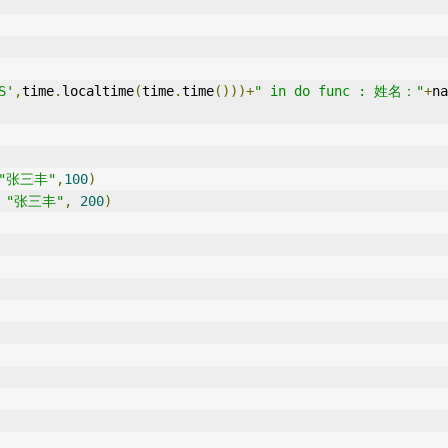
S'
,
time
.
localtime
(
time
.
time
()))+
" in do func : 姓名："
+
na
"张三丰"
,
100
)
"张三丰"
,
200
)