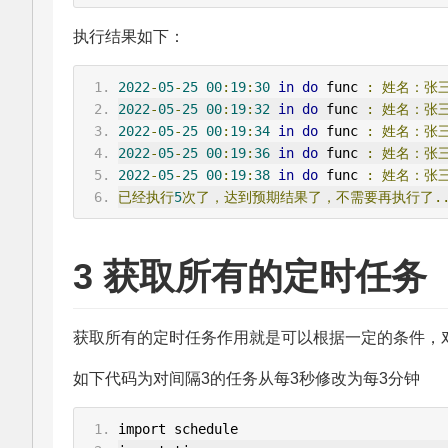
执行结果如下：
2022
-
05
-
25
00
:
19
:
30
in
do
 func 
:
姓名：张
2022
-
05
-
25
00
:
19
:
32
in
do
 func 
:
姓名：张
2022
-
05
-
25
00
:
19
:
34
in
do
 func 
:
姓名：张
2022
-
05
-
25
00
:
19
:
36
in
do
 func 
:
姓名：张
2022
-
05
-
25
00
:
19
:
38
in
do
 func 
:
姓名：张
已经执行
5
次了，达到预期结果了，不需要再执行了..
3 获取所有的定时任务
获取所有的定时任务作用就是可以根据一定的条件，
如下代码为对间隔3的任务从每3秒修改为每3分钟
import schedule