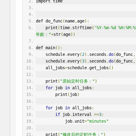
import time
def do_func
(
name
,
age
):
    print
(
time
.
strftime
(
'%Y-%m-%d %H:%M:%
年龄："
+
str
(
age
))
def main
():
    schedule
.
every
(
2
).
seconds
.
do
(
do_func
,
    schedule
.
every
(
3
).
seconds
.
do
(
do_func
,
    all_jobs
=
schedule
.
get_jobs
()
    print
(
"原始定时任务："
)
for
 job 
in
 all_jobs
:
        print
(
job
)
for
 job 
in
 all_jobs
:
if
 job
.
interval 
==
3
:
            job
.
unit
=
"minutes"
    print
(
"修改后的定时任务："
)