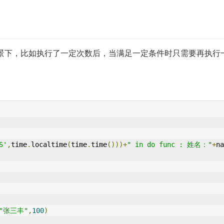
景下，比如执行了一定次数后，当满足一定条件时只需要再执行
S'
,
time
.
localtime
(
time
.
time
()))+
" in do func : 姓名："
+
na
"张三丰"
,
100
)