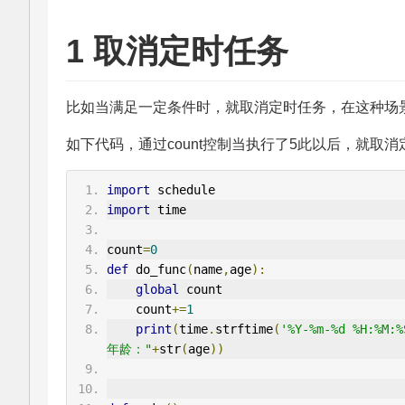
1 取消定时任务
比如当满足一定条件时，就取消定时任务，在这种场
如下代码，通过count控制当执行了5此以后，就取消
import
 schedule
import
 time
count
=
0
def
 do_func
(
name
,
age
):
global
 count
    count
+=
1
print
(
time
.
strftime
(
'%Y-%m-%d %H:%M:%
年龄："
+
str
(
age
))