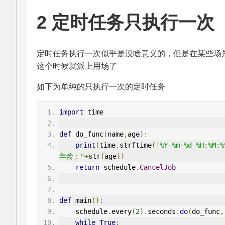
2 定时任务只执行一次
定时任务执行一次似乎是没啥意义的，但是在某些场
这个时候就派上用场了
如下为单纯的只执行一次的定时任务
import
 time
def
 do_func
(
name
,
age
):
print
(
time
.
strftime
(
'%Y-%m-%d %H:%M:%
年龄："
+
str
(
age
))
return
 schedule
.
CancelJob
def
 main
():
    schedule
.
every
(
2
).
seconds
.
do
(
do_func
,
while
True
: