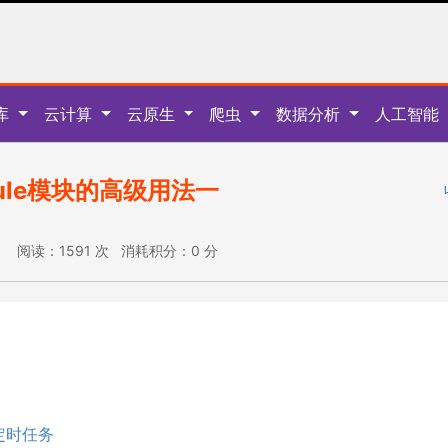
库
云计算
云原生
爬虫
数据分析
人工智能
dule模块的高级用法一
:56 阅读：1591 次 消耗积分：0 分
定时任务