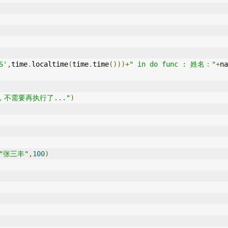
S'
,
time
.
localtime
(
time
.
time
()))+
" in do func : 姓名："
+
na
不需要再执行了..."
)
"张三丰"
,
100
)