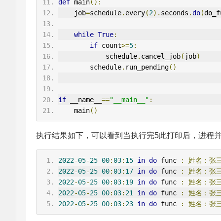
def
 main
():
    job
=
schedule
.
every
(
2
).
seconds
.
do
(
do_f
while
True
:
if
 count
>=
5
:
            schedule
.
cancel_job
(
job
)
        schedule
.
run_pending
()
if
 __name__
==
"__main__"
:
    main
()
执行结果如下，可以看到当执行完5此打印后，进程
2022
-
05
-
25
00
:
03
:
15
in
do
 func 
:
姓名：张
2022
-
05
-
25
00
:
03
:
17
in
do
 func 
:
姓名：张
2022
-
05
-
25
00
:
03
:
19
in
do
 func 
:
姓名：张
2022
-
05
-
25
00
:
03
:
21
in
do
 func 
:
姓名：张
2022
-
05
-
25
00
:
03
:
23
in
do
 func 
:
姓名：张