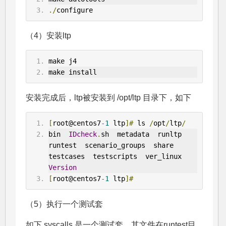
./
configure
（4）安装ltp
make j4
make install
安装完成后，ltp被安装到 /opt/ltp 目录下，如下
[
root@centos7
-
1
 ltp
]#
 ls 
/
opt
/
ltp
/
bin  
IDcheck
.
sh  metadata  runltp  
runtest  scenario_groups  share  
testcases  testscripts  ver_linux  
Version
[
root@centos7
-
1
 ltp
]#
（5）执行一个测试套
如下 syscalls 是一个测试套，其文件在runtest目