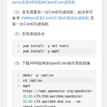
qemu安装ARM架构OpenEuler虚拟机
（1）首先需要有一台CentOS虚拟机，如没有可
参考
VMWare安装CentOS7操作系统的虚拟机
安
装一台CentOS虚拟机
（2）安装基础命令
yum install 
-
y net
-
tools
yum install 
-
y wget
（3）下载ARM架构的openEuler操作系统镜像
mkdir 
-
p 
/
opt
/
os
cd 
/
opt
/
os
wget 
https
://
repo
.
openeuler
.
org
/
openEuler
-
22.03
-
LTS
/
ISO
/
aarch64
/
openEuler
-
22.03
-
LTS
-
aarch64
-
dvd
.
iso 
--
no
-
check
-
certificate