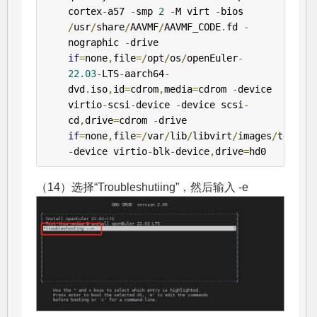
cortex
-
a57 
-
smp 
2
-
M virt 
-
bios 
/
usr
/
share
/
AAVMF
/
AAVMF_CODE
.
fd 
-
nographic 
-
drive 
if
=
none
,
file
=/
opt
/
os
/
openEuler
-
22.03
-
LTS
-
aarch64
-
dvd
.
iso
,
id
=
cdrom
,
media
=
cdrom 
-
device 
virtio
-
scsi
-
device 
-
device scsi
-
cd
,
drive
=
cdrom 
-
drive 
if
=
none
,
file
=/
var
/
lib
/
libvirt
/
images
/
test
.
im
-
device virtio
-
blk
-
device
,
drive
=
hd0
（14）选择“Troubleshutiing”，然后输入 -e