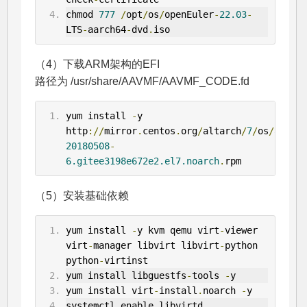
chmod 
777
/
opt
/
os
/
openEuler
-
22.03
-
LTS
-
aarch64
-
dvd
.
iso
（4）下载ARM架构的EFI
路径为 /usr/share/AAVMF/AAVMF_CODE.fd
yum install 
-
y 
http
://
mirror
.
centos
.
org
/
altarch
/
7
/
os
/
aarch6
20180508
-
6.gitee3198e672e2.el7.noarch
.
rpm
（5）安装基础依赖
yum install 
-
y kvm qemu virt
-
viewer 
virt
-
manager libvirt libvirt
-
python 
python
-
virtinst
yum install libguestfs
-
tools 
-
y
yum install virt
-
install
.
noarch 
-
y
systemctl enable libvirtd