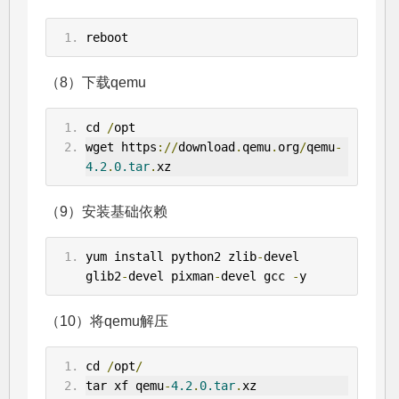
reboot
（8）下载qemu
cd 
/
opt
wget https
://
download
.
qemu
.
org
/
qemu
-
4.2
.
0.tar
.
xz
（9）安装基础依赖
yum install python2 zlib
-
devel 
glib2
-
devel pixman
-
devel gcc 
-
y
（10）将qemu解压
cd 
/
opt
/
tar xf qemu
-
4.2
.
0.tar
.
xz