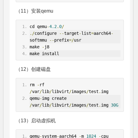
（11）安装qemu
cd qemu
-
4.2
.
0
/
./
configure 
--
target
-
list
=
aarch64
-
softmmu 
--
prefix
=/
usr
make 
-
j8
make install
（12）创建磁盘
rm 
-
rf 
/
var
/
lib
/
libvirt
/
images
/
test
.
img
qemu
-
img create 
/
var
/
lib
/
libvirt
/
images
/
test
.
img 
30G
（13）启动虚拟机
qemu
-
system
-
aarch64 
-
m 
1024
-
cpu 