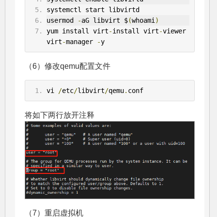
systemctl start libvirtd
usermod 
-
aG libvirt $
(
whoami
)
yum install virt
-
install virt
-
viewer 
virt
-
manager 
-
y
（6）修改qemu配置文件
vi 
/
etc
/
libvirt
/
qemu
.
conf
将如下两行放开注释
（7）重启虚拟机