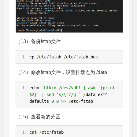
（13）备份fstab文件
cp 
/
etc
/
fstab 
/
etc
/
fstab
.
bak
（14）修改fstab文件，设置挂载点为 /data
echo 
`blkid /dev/vdb1 | awk '{print 
$2}' | sed 's/\"//g'`
/
data ext4 
defaults 
0
0
>>
/
etc
/
fstab
（15）查看新的分区
cat 
/
etc
/
fstab