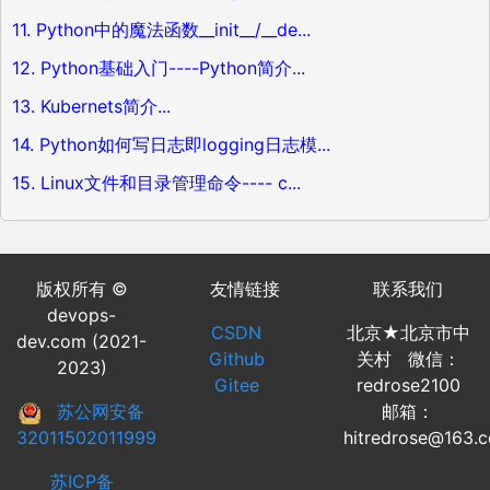
11. Python中的魔法函数__init__/__de...
12. Python基础入门----Python简介...
13. Kubernets简介...
14. Python如何写日志即logging日志模...
15. Linux文件和目录管理命令---- c...
版权所有 ©
友情链接
联系我们
devops-
CSDN
北京★北京市中
dev.com (2021-
Github
关村 微信：
2023)
Gitee
redrose2100
苏公网安备
邮箱：
32011502011999
hitredrose@163.
苏ICP备