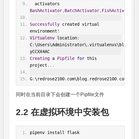
  activators 
BashActivator
,
BatchActivator
,
FishActivator
,
P
Successfully
 created virtual 
environment
!
Virtualenv
 location
:
C
:
\Users\Administrator\.virtualenvs\blog
.
red
yCCXX4AC
Creating
 a 
Pipfile
for
 this 
project
...
G
:
\redrose2100
.
com\blog
.
redrose2100
.
com
>
同时在当前目录下会创建一个Pipfile文件
2.2 在虚拟环境中安装包
pipenv install flask