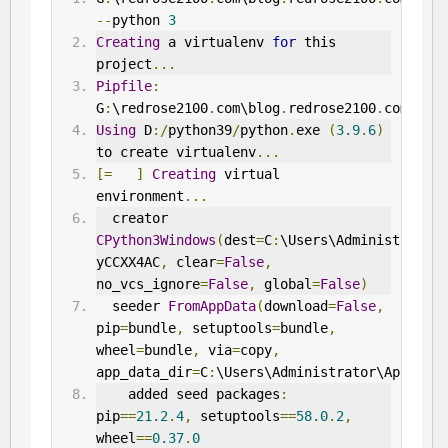
--
python 
3
Creating
 a virtualenv 
for
 this 
project
...
Pipfile
:
G
:
\redrose2100
.
com\blog
.
redrose2100
.
com\Pipf
Using
 D
:/
python39
/
python
.
exe 
(
3.9
.
6
)
to create virtualenv
...
[=
]
Creating
 virtual 
environment
...
  creator 
CPython3Windows
(
dest
=
C
:
\Users\Administrator\
yCCXX4AC
,
 clear
=
False
,
no_vcs_ignore
=
False
,
 global
=
False
)
  seeder 
FromAppData
(
download
=
False
,
pip
=
bundle
,
 setuptools
=
bundle
,
wheel
=
bundle
,
 via
=
copy
,
app_data_dir
=
C
:
\Users\Administrator\AppData
    added seed packages
:
pip
==
21.2
.
4
,
 setuptools
==
58.0
.
2
,
wheel
==
0.37
.
0