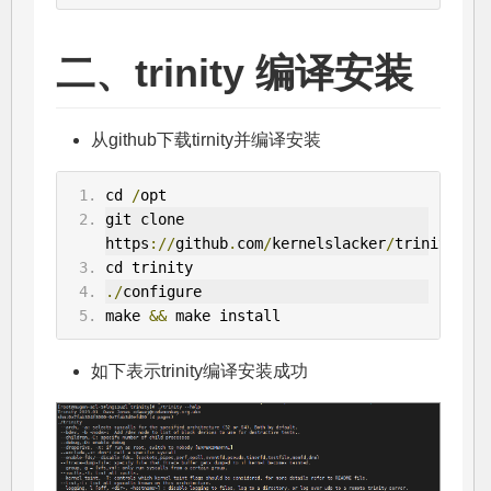
二、trinity 编译安装
从github下载tirnity并编译安装
cd 
/
opt
git clone 
https
://
github
.
com
/
kernelslacker
/
trinity
.
git
cd trinity
./
configure
make 
&&
 make install
如下表示trinity编译安装成功