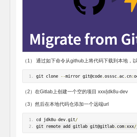
（1） 通过如下命令从github上将代码下载到本地，以 j
git clone 
--
mirror git@code
.
osssc
.
ac
.
cn
:
o
（2）在Gitlab上创建一个空的项目 xxx/jdk8u-dev
（3）然后在本地代码仓添加一个远端url
cd jdk8u
-
dev
.
git
/
git remote add gitlab git@gitlab
.
com
:
xxx
/