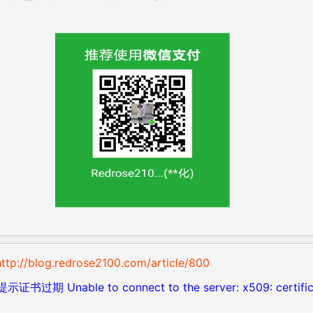
og.redrose2100.com/article/800
证书过期 Unable to connect to the server: x509: certific