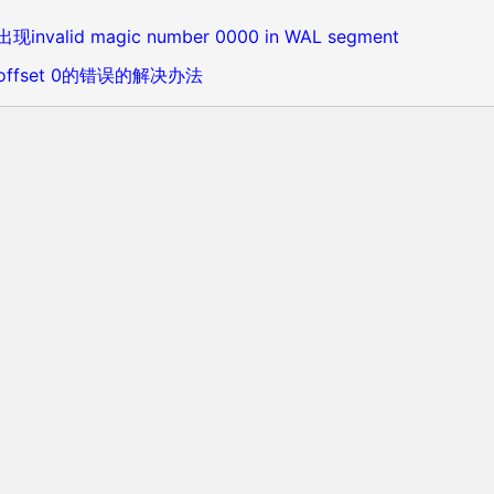
valid magic number 0000 in WAL segment
0, offset 0的错误的解决办法