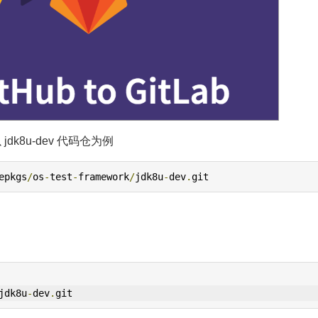
dk8u-dev 代码仓为例
epkgs
/
os
-
test
-
framework
/
jdk8u
-
dev
.
git
jdk8u
-
dev
.
git