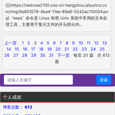
![](https://redrose2100.oss-cn-hangzhou.aliyuncs.co
m/img/6e601078-4ba4-11ee-89a6-0242ac110004.pn
g) `head` 命令是 Linux 和类 Unix 系统中常用的文本处
理工具，主要用于显示文件的开头部分内...
上一页
1
2
3
4
5
6
7
8
9
10
11
12
13
14
15
16
17
18
19
20
21
22
23
24
25
26
27
28
29
30
31
下一页
每页 20 篇 共 613
篇
搜索
个人成就
博客总数：
613