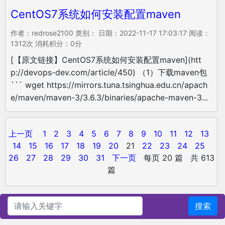
CentOS7系统如何安装配置maven
作者：redrose2100 类别： 日期：2022-11-17 17:03:17 阅读：
1312次 消耗积分：0分
[【原文链接】CentOS7系统如何安装配置maven](htt
p://devops-dev.com/article/450) （1）下载maven包
``` wget https://mirrors.tuna.tsinghua.edu.cn/apach
e/maven/maven-3/3.6.3/binaries/apache-maven-3...
上一页
1
2
3
4
5
6
7
8
9
10
11
12
13
14
15
16
17
18
19
20
21
22
23
24
25
26
27
28
29
30
31
下一页
每页 20 篇 共 613
篇
搜索